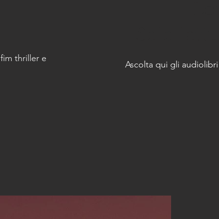
Lo
Sala lettu
im thriller e
Ascolta qui gli audiolibri