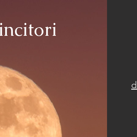
vincitori
d