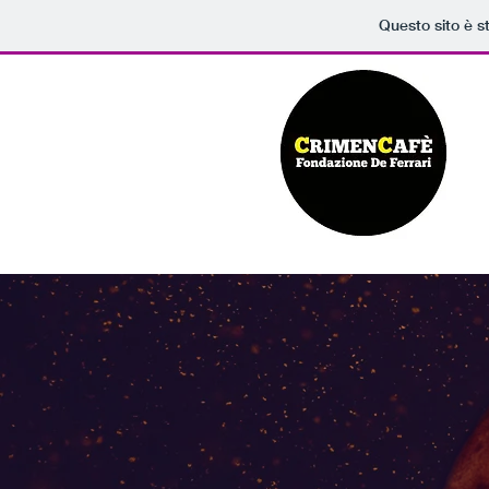
Questo sito è s
Il Premio per opere
inedite
della
Fondazione De Ferrari