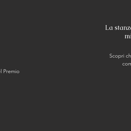
La stanz
mi
Scopri ch
com
l Premio