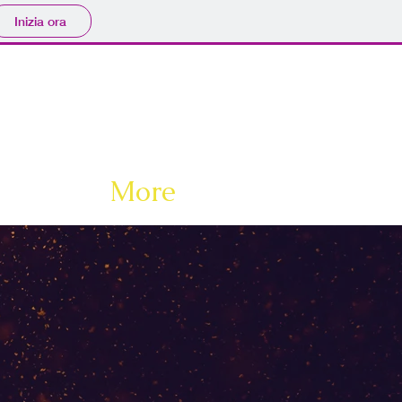
Inizia ora
More